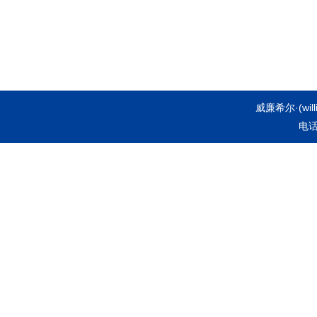
威廉希尔·(wi
电话