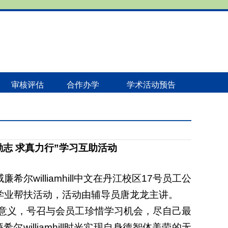
审核评估
合作办学
学术活动预告
励志 求真力行”学习互助活动
尔williamhill中文‍‍‍‍‍‍‍‍在
丹江校区17号员工公
学业帮扶活
动
，活动由辅导员唐龙龙主讲。
意义，号召与会员工珍惜学习机会，尽自己最
illiamhill时光实现自身德智体美劳的无