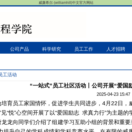
威廉希尔·(williamhill)中文官方网站
公司产品
科学研究
员工工作
人才招聘
员工活动
“一站式”员工社区活动丨公司开展“爱国
2025-04-23 15:47
为
培育员工家国情怀
，
促进学
生
共同进步
，
4月2
2
日，威廉希
”见“悦”心空间开展了以“
爱国励志
求真力行
”为主题的
唐龙龙向
同学们介绍了
组建学习互助小组的背景和重要
力提升自己的学科成绩和学科竞赛水平，在有限的威廉希尔w