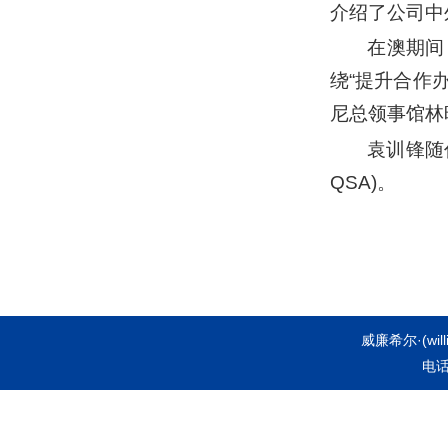
介绍了公司中
在澳期间
绕“提升合作
尼总领事馆林
袁训锋随
QSA)。
威廉希尔·(wi
电话